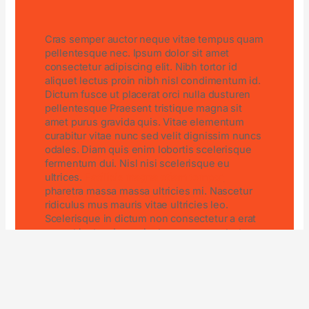
C
ras semper auctor neque vitae tempus quam
pellentesque nec. Ipsum dolor sit amet
consectetur adipiscing elit. Nibh tortor id
aliquet lectus proin nibh nisl condimentum id.
Dictum fusce ut placerat orci nulla dusturen
pellentesque Praesent tristique magna sit
amet purus gravida quis. Vitae elementum
curabitur vitae nunc sed velit dignissim nuncs
odales. Diam quis enim lobortis scelerisque
fermentum dui. Nisl nisi scelerisque eu
ultrices.
Facilisis magna etiam tempor
pharetra massa massa ultricies mi. Nascetur
ridiculus mus mauris vitae ultricies leo.
Scelerisque in dictum non consectetur a erat
nam at lectus. Lacus luctus accumsan tortor
posuere ac ut consequat. Morbi quis
commodo odio aenean se adipiscing vitae
diam.
Dolor morbi non arcu risus quis varius. Sit