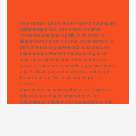
C
ras semper auctor neque vitae tempus quam
pellentesque nec. Ipsum dolor sit amet
consectetur adipiscing elit. Nibh tortor id
aliquet lectus proin nibh nisl condimentum id.
Dictum fusce ut placerat orci nulla dusturen
pellentesque Praesent tristique magna sit
amet purus gravida quis. Vitae elementum
curabitur vitae nunc sed velit dignissim nuncs
odales. Diam quis enim lobortis scelerisque
fermentum dui. Nisl nisi scelerisque eu
ultrices.
Facilisis magna etiam tempor
pharetra massa massa ultricies mi. Nascetur
ridiculus mus mauris vitae ultricies leo.
Scelerisque in dictum non consectetur a erat
nam at lectus. Lacus luctus accumsan tortor
posuere ac ut consequat. Morbi quis
commodo odio aenean se adipiscing vitae
diam.