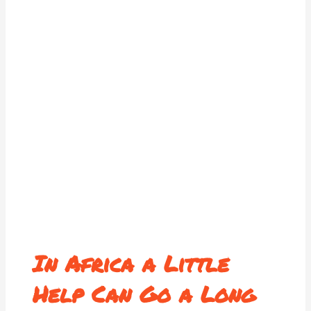
In Africa a Little
Help Can Go a Long