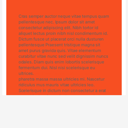
C
ras semper auctor neque vitae tempus quam
pellentesque nec. Ipsum dolor sit amet
consectetur adipiscing elit. Nibh tortor id
aliquet lectus proin nibh nisl condimentum id.
Dictum fusce ut placerat orci nulla dusturen
pellentesque Praesent tristique magna sit
amet purus gravida quis. Vitae elementum
curabitur vitae nunc sed velit dignissim nuncs
odales. Diam quis enim lobortis scelerisque
fermentum dui. Nisl nisi scelerisque eu
ultrices.
Facilisis magna etiam tempor
pharetra massa massa ultricies mi. Nascetur
ridiculus mus mauris vitae ultricies leo.
Scelerisque in dictum non consectetur a erat
nam at lectus. Lacus luctus accumsan tortor
posuere ac ut consequat. Morbi quis
commodo odio aenean se adipiscing vitae
diam.
Dolor morbi non arcu risus quis varius. Sit